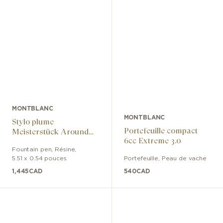
MONTBLANC
MONTBLANC
Stylo plume
Portefeuille compact
Meisterstück Around
6cc Extreme 3.0
the World in 80 Days
Fountain pen
,
Résine
,
Classique
5.51 x 0.54 pouces
Portefeuille
,
Peau de vache
1,445
CAD
540
CAD