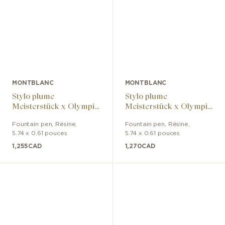
MONTBLANC
MONTBLANC
Stylo plume
Stylo plume
Meisterstück x Olympic
Meisterstück x Olympic
Heritage Paris 1924
Heritage Paris 1924
Fountain pen
,
Résine
,
Fountain pen
,
Résine
,
LeGrand
LeGrand
5.74 x 0.61 pouces
5.74 x 0.61 pouces
1,255
CAD
1,270
CAD