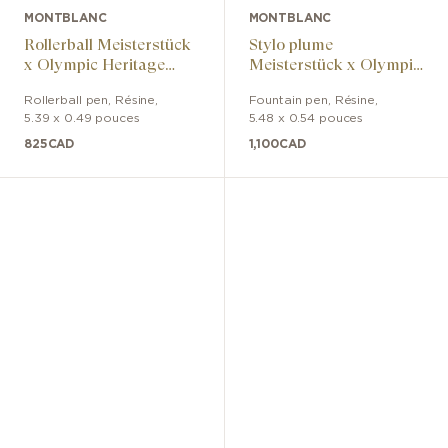
MONTBLANC
MONTBLANC
Rollerball Meisterstück
Stylo plume
x Olympic Heritage
Meisterstück x Olympic
Chamonix 1924
Heritage Chamonix
Rollerball pen
,
Résine
,
Fountain pen
,
Résine
,
Classique
1924 Classique
5.39 x 0.49 pouces
5.48 x 0.54 pouces
825
CAD
1,100
CAD