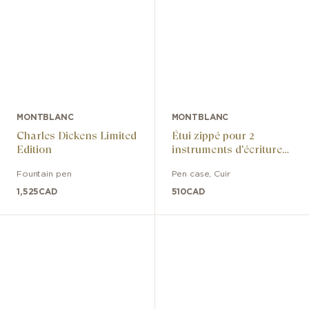
MONTBLANC
MONTBLANC
Charles Dickens Limited
Étui zippé pour 2
Edition
instruments d'écriture
Sartorial
Fountain pen
Pen case
,
Cuir
1,525
CAD
510
CAD