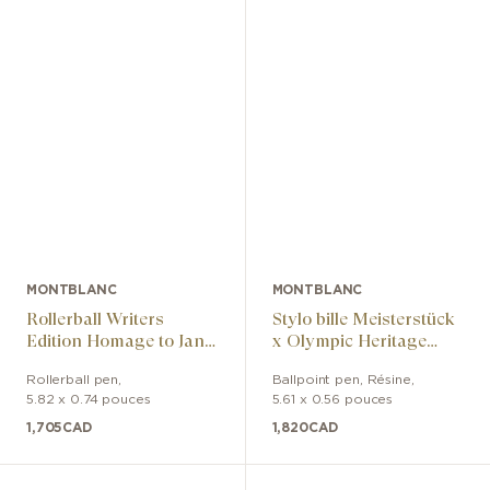
MONTBLANC
MONTBLANC
Rollerball Writers
Stylo bille Meisterstück
Edition Homage to Jane
x Olympic Heritage
Austen Limited Edition
Chamonix 1924 Solitaire
Rollerball pen
,
Ballpoint pen
,
Résine
,
Midsize
5.82 x 0.74 pouces
5.61 x 0.56 pouces
1,705
CAD
1,820
CAD