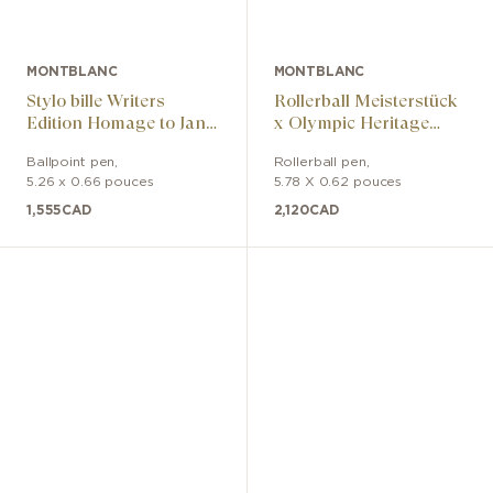
MONTBLANC
MONTBLANC
Stylo bille Writers
Rollerball Meisterstück
Edition Homage to Jane
x Olympic Heritage
Austen Limited Edition
Chamonix 1924 Solitaire
Ballpoint pen
,
Rollerball pen
,
LeGrand
5.26 x 0.66 pouces
5.78 X 0.62 pouces
1,555
CAD
2,120
CAD