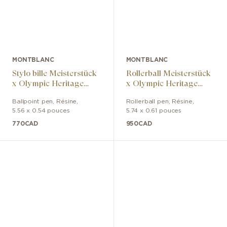
MONTBLANC
MONTBLANC
Stylo bille Meisterstück
Rollerball Meisterstück
x Olympic Heritage
x Olympic Heritage
Paris 1924 Midsize
Paris 1924 LeGrand
Ballpoint pen
,
Résine
,
Rollerball pen
,
Résine
,
5.56 x 0.54 pouces
5.74 x 0.61 pouces
770
CAD
950
CAD