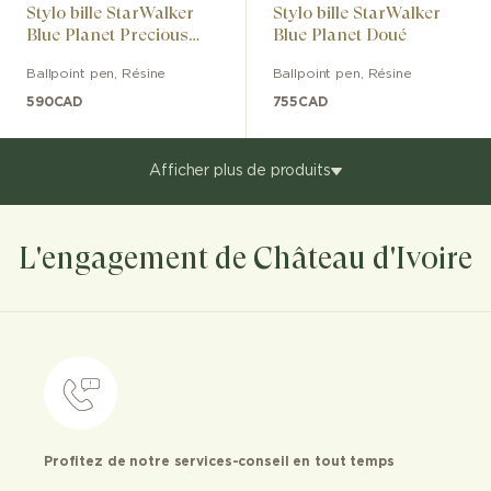
Stylo bille StarWalker
Stylo bille StarWalker
Blue Planet Precious
Blue Planet Doué
Resin
Ballpoint pen
,
Résine
Ballpoint pen
,
Résine
590
CAD
755
CAD
Afficher plus de produits
L'engagement de Château d'Ivoire
Profitez de notre services-conseil en tout temps