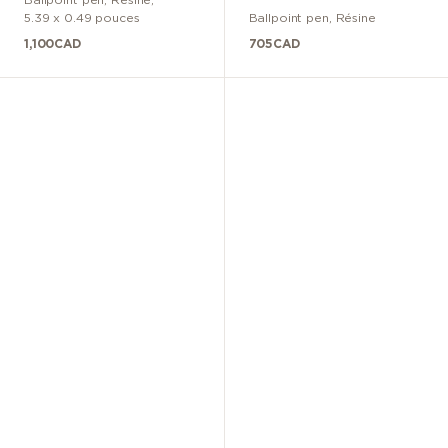
Chamonix 1924
Classique
5.39 x 0.49 pouces
Ballpoint pen
,
Résine
Classique
1,100
CAD
705
CAD