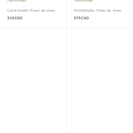
Card holder
,
Peau de veau
Portefeuille
,
Peau de veau
320
CAD
575
CAD