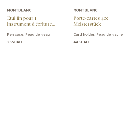
MONTBLANC
MONTBLANC
Étui fin pour 1
Porte-cartes 4cc
instrument d'écriture
Meisterstück
Meisterstück
Pen case
,
Peau de veau
Card holder
,
Peau de vache
255
CAD
445
CAD