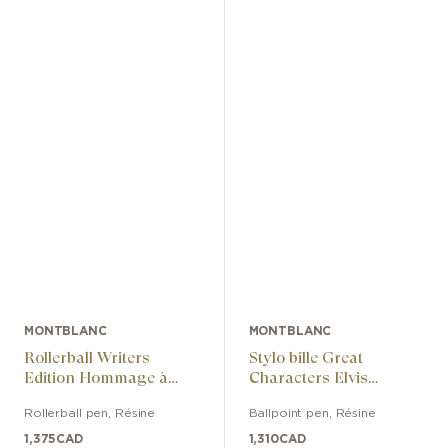
MONTBLANC
MONTBLANC
Rollerball Writers
Stylo bille Great
Edition Hommage à
Characters Elvis
Arthur Conan Doyle
Presley Special Edition
Rollerball pen
,
Résine
Ballpoint pen
,
Résine
Limited Edition
1,375
CAD
1,310
CAD