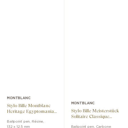
MONTBLANC
MONTBLANC
Stylo Bille Montblanc
Stylo Bille Meisterstück
Heritage Egyptomania
Solitaire Classique
Special Edition Noir
Carbone & Acier
Ballpoint pen
,
Résine
,
132 x 12.5 mm
Ballpoint pen
,
Carbone