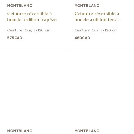
MONTBLANC
MONTBLANC
Ceinture réversible à
Ceinture réversible à
boucle ardillon trapèze
boucle ardillon fer à
palladiée polie en cuir
cheval polie et palladiée
Ceinture
,
Cuir
,
3x120 cm
Ceinture
,
Cuir
,
3x120 cm
noir/marron
en cuir noir/bleu
575
CAD
460
CAD
MONTBLANC
MONTBLANC