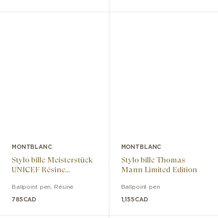
MONTBLANC
MONTBLANC
Stylo bille Meisterstück
Stylo bille Thomas
UNICEF Résine
Mann Limited Edition
Classique
Ballpoint pen
,
Résine
Ballpoint pen
785
CAD
1,155
CAD