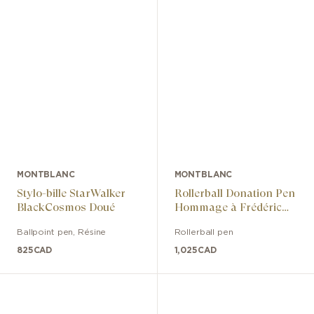
MONTBLANC
MONTBLANC
Stylo-bille StarWalker
Rollerball Donation Pen
BlackCosmos Doué
Hommage à Frédéric
Chopin Special Edition
Ballpoint pen
,
Résine
Rollerball pen
825
CAD
1,025
CAD