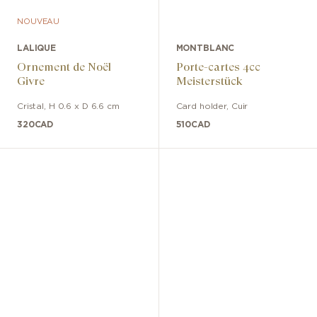
NOUVEAU
LALIQUE
MONTBLANC
Ornement de Noël
Porte-cartes 4cc
Givre
Meisterstück
Cristal
,
H 0.6 x D 6.6 cm
Card holder
,
Cuir
320
CAD
510
CAD