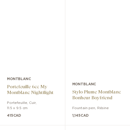
MONTBLANC
MONTBLANC
Portefeuille 6cc My
Stylo Plume Montblanc
Montblanc Nightflight
Bonheur Boyfriend
Portefeuille
,
Cuir
,
11.5 x 9.5 cm
Fountain pen
,
Résine
415
CAD
1,145
CAD