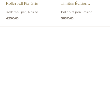
Rollerball Pix Gris
Limitée Édition
Anniversaire Des 100
Rollerball pen
,
Résine
Ballpoint pen
,
Résine
Ans
425
CAD
565
CAD