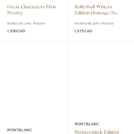
Great Characters Elvis
Rollerball Writers
Presley
Edition Homage To
Rudyard Kipling Limited
Ballpoint pen
,
Résine
Rollerball pen
,
Résine
Edition
1,390
CAD
1,375
CAD
MONTBLANC
MONTBLANC
Meisterstück Édition