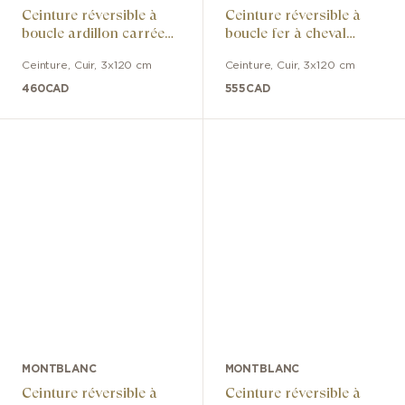
Ceinture réversible à
Ceinture réversible à
boucle ardillon carrée
boucle fer à cheval
palladiée polie en cuir
ruthéniée polie en cuir
Ceinture
,
Cuir
,
3x120 cm
Ceinture
,
Cuir
,
3x120 cm
noir/marron
noir/marron
460
CAD
555
CAD
MONTBLANC
MONTBLANC
Ceinture réversible à
Ceinture réversible à