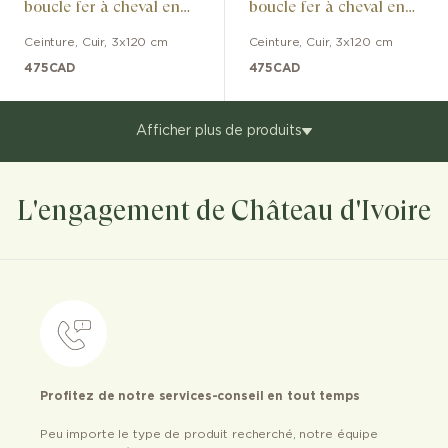
boucle fer à cheval en
boucle fer à cheval en
cuir noir/marron
cuir noir/marron
Ceinture
,
Cuir
,
3x120 cm
Ceinture
,
Cuir
,
3x120 cm
475
CAD
475
CAD
Afficher plus de produits
L'engagement de Château d'Ivoire
Profitez de notre services-conseil en tout temps
Peu importe le type de produit recherché, notre équipe