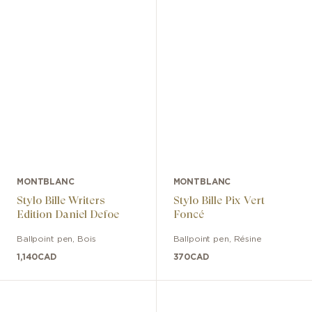
MONTBLANC
MONTBLANC
Stylo Bille Writers
Stylo Bille Pix Vert
Edition Daniel Defoe
Foncé
Ballpoint pen
,
Bois
Ballpoint pen
,
Résine
1,140
CAD
370
CAD