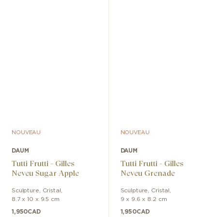
NOUVEAU
NOUVEAU
DAUM
DAUM
Tutti Frutti - Gilles
Tutti Frutti - Gilles
Neveu Sugar Apple
Neveu Grenade
Sculpture
,
Cristal
,
Sculpture
,
Cristal
,
8.7 x 10 x 9.5 cm
9 x 9.6 x 8.2 cm
1,950
CAD
1,950
CAD