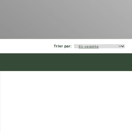
Trier par
: