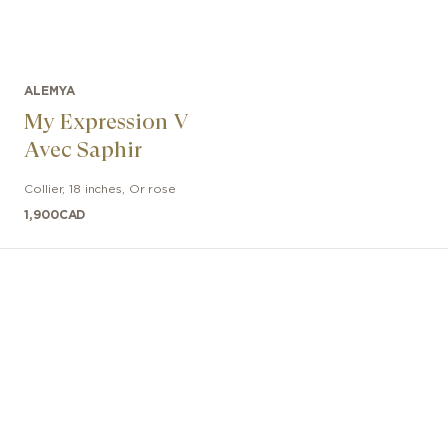
ALEMYA
My Expression V
Avec Saphir
Collier
,
18 inches
,
Or rose
1,900
CAD