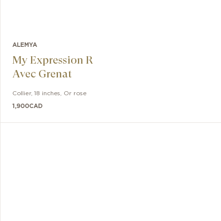
ALEMYA
My Expression R
Avec Grenat
Collier
,
18 inches
,
Or rose
1,900
CAD