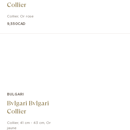
Collier
Collier
,
Or rose
9,550
CAD
BULGARI
Bvlgari Bvlgari
Collier
Collier
,
41 cm - 43 cm
,
Or
jaune