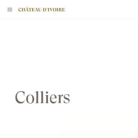
Colliers