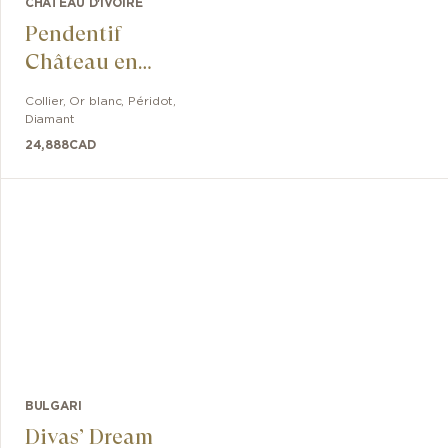
CHÂTEAU D'IVOIRE
Pendentif
Château en
Couleur
Collier
,
Or blanc
,
Péridot,
Diamant
24,888
CAD
BULGARI
Divas’ Dream