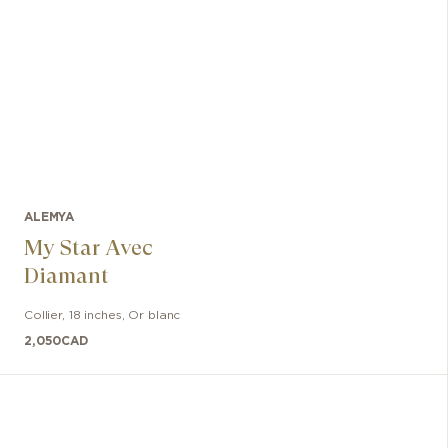
ALEMYA
My Star Avec
Diamant
Collier
,
18 inches
,
Or blanc
2,050
CAD