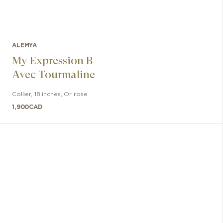
ALEMYA
My Expression B
Avec Tourmaline
Collier
,
18 inches
,
Or rose
1,900
CAD