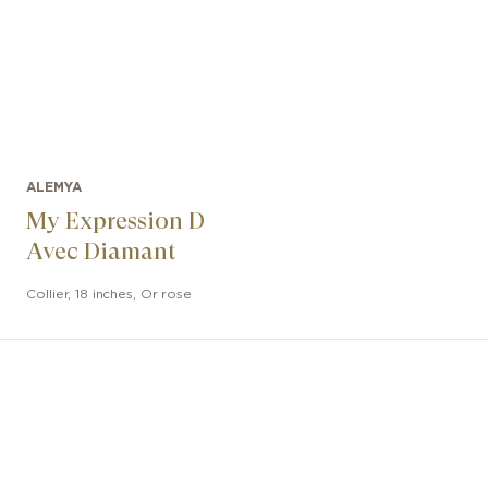
ALEMYA
My Expression D
Avec Diamant
Collier
,
18 inches
,
Or rose