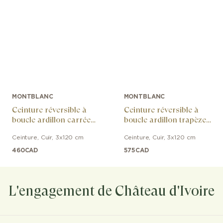
MONTBLANC
MONTBLANC
Ceinture réversible à
Ceinture réversible à
boucle ardillon carrée
boucle ardillon trapèze
palladiée polie en cuir
palladiée polie en cuir
Ceinture
,
Cuir
,
3x120 cm
Ceinture
,
Cuir
,
3x120 cm
noir/marron
noir/marron
460
CAD
575
CAD
L'engagement de Château d'Ivoire