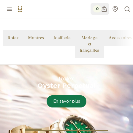
0
Rolex
Montres
Joaillerie
Mariage
Accessoires
et
fiançailles
Rolex
Oyster Perpetual
En savoir plus