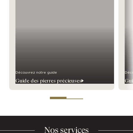
Découvrez notre guide
Déco
Guide des pierres précieuses
Gui
Nos services