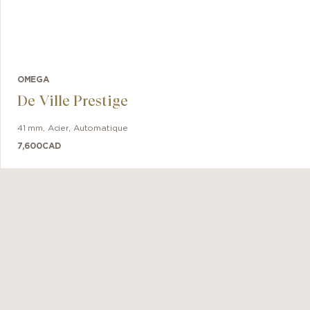
OMEGA
De Ville Prestige
41 mm
,
Acier
,
Automatique
7,600
CAD