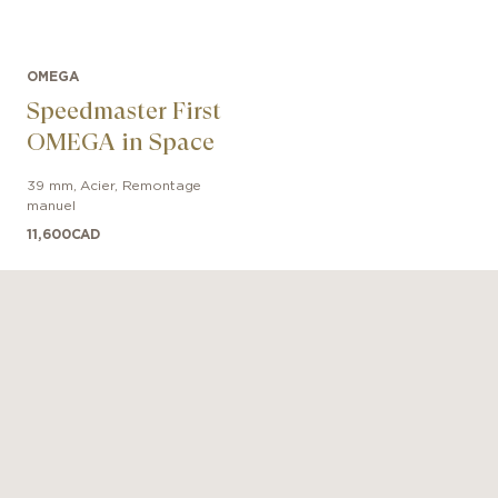
OMEGA
Speedmaster First
OMEGA in Space
39 mm
,
Acier
,
Remontage
manuel
11,600
CAD