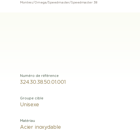
Montres
/
Omega
/
Speedmaster
/
Speedmaster 38
Numéro de référence
324.30.38.50.01.001
Groupe cible
Unisexe
Matériau
Acier inoxydable