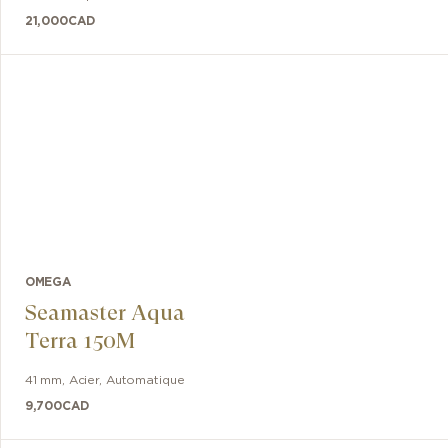
21,000
CAD
OMEGA
Seamaster Aqua
Terra 150M
41 mm
,
Acier
,
Automatique
9,700
CAD