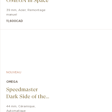
OMEGA in Space
39 mm
,
Acier
,
Remontage
manuel
11,600
CAD
NOUVEAU
OMEGA
Speedmaster
Dark Side of the
Moon
44 mm
,
Céramique
,
Automatique