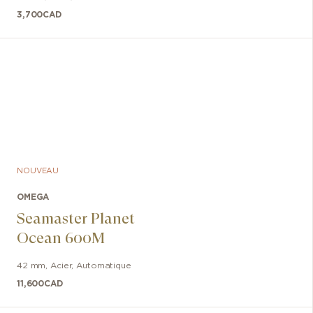
3,700
CAD
NOUVEAU
OMEGA
Seamaster Planet
Ocean 600M
42 mm
,
Acier
,
Automatique
11,600
CAD