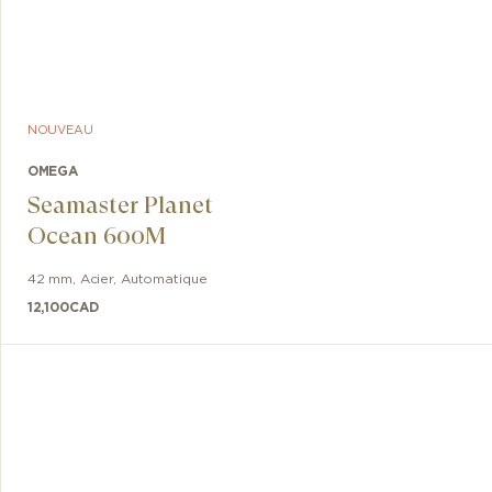
NOUVEAU
OMEGA
Seamaster Planet
Ocean 600M
42 mm
,
Acier
,
Automatique
12,100
CAD