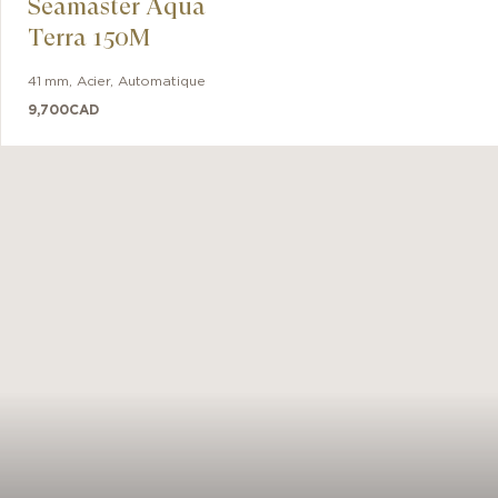
Seamaster Aqua
Terra 150M
41 mm
,
Acier
,
Automatique
9,700
CAD