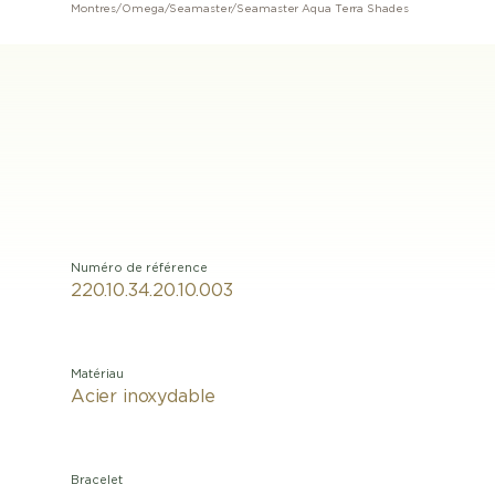
Montres
/
Omega
/
Seamaster
/
Seamaster Aqua Terra Shades
Numéro de référence
220.10.34.20.10.003
Matériau
Acier inoxydable
Bracelet