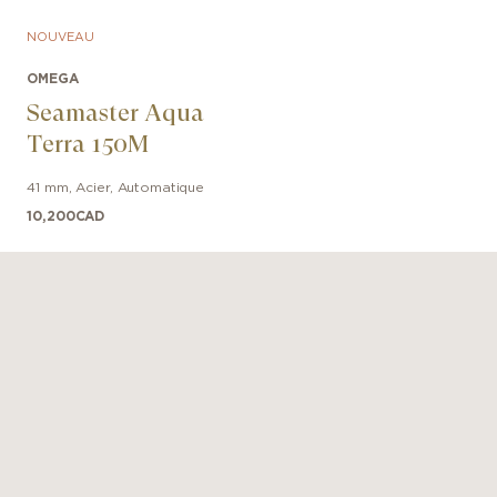
ntre certifiée Master Chronometer est présentée sur un
NOUVEAU
 bleu foncé et est animée par le calibre OMEGA Master 
ue l'on peut admirer à travers le fond de boîtier en verr
OMEGA
résistant aux rayures.
Seamaster Aqua
Terra 150M
41 mm
,
Acier
,
Automatique
10,200
CAD