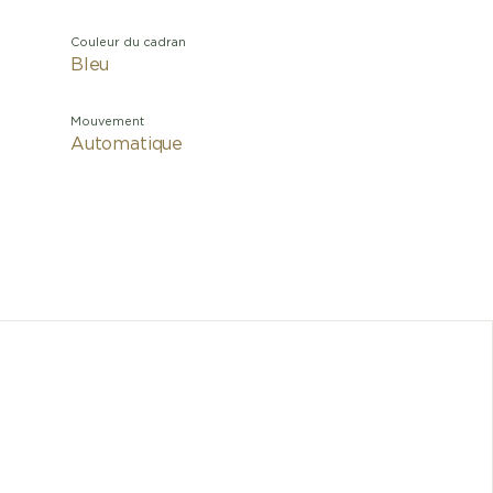
Couleur du cadran
Bleu
Mouvement
Automatique
Collect
aujourd'
leur élé
finitions
Sur ce m
revêtu de
ses aig
L'esthéti
heures, u