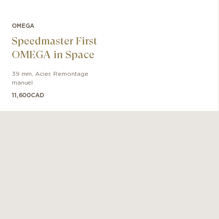
Cette mo
en cuir
OMEGA
8802, q
Speedmaster First
OMEGA in Space
39 mm
,
Acier
,
Remontage
manuel
11,600
CAD