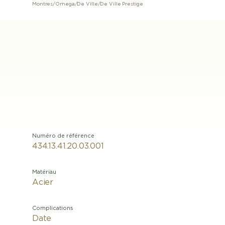
Montres
/
Omega
/
De Ville
/
De Ville Prestige
Numéro de référence
434.13.41.20.03.001
Matériau
Acier
Complications
Date