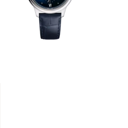
e en est
ique et à
otifs, de
toutes les
cé bombé,
tingue par
mains et
e date à 3
de fer des