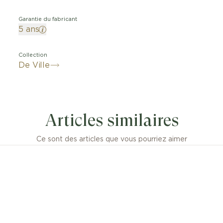
Garantie du fabricant
5 ans
Collection
De Ville
ion intemporelle depuis 1994, l'OMEGA De Ville Prestig
hui à sa troisième génération. Fidèles à leur design class
Articles similaires
gance raffinée, ces montres proposent une gamme de m
 et de couleurs pour s'adapter à tous les styles de vie et 
personnalités.
Ce sont des articles que vous pourriez aimer
odèle de 41 mm en acier inoxydable, le cadran bleu fon
 PVD, présente une finition soleillée. L'affichage se dis
uilles rhodiées, ainsi que par l'alternance de chiffres ro
d'index cabochons.
que épurée de la montre est complétée par un guichet d
n compteur de petite seconde à 6 heures et un chemin 
minutes sur le pourtour du cadran.