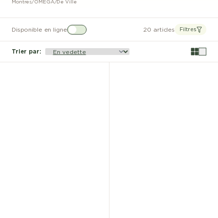
Montres
/
OMEGA
/
De Ville
Disponible en ligne
20 articles
Filtres
Trier par
: