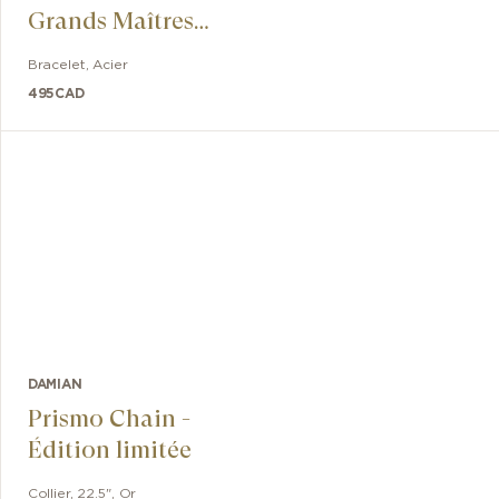
Grands Maîtres
En Caoutchouc
Bracelet
,
Acier
Et Acier Avec
495
CAD
Laque Rouge
DAMIAN
Prismo Chain -
Édition limitée
Collier
,
22.5"
,
Or