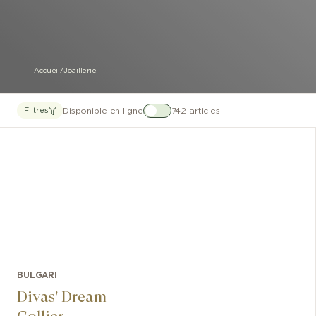
Accueil
/
Joaillerie
Disponible en ligne
742 articles
Filtres
BULGARI
Divas' Dream