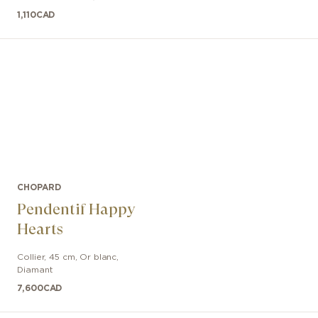
1,110
CAD
CHOPARD
Pendentif Happy
Hearts
Collier
,
45 cm
,
Or blanc
,
Diamant
7,600
CAD