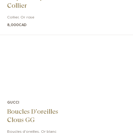
Collier
Collier
,
Or rose
8,000
CAD
GUCCI
Boucles D’oreilles
Clous GG
Boucles d'oreilles
,
Or blanc