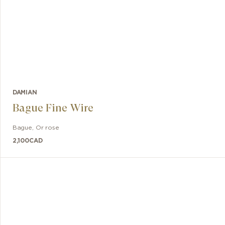
DAMIAN
Bague Fine Wire
Bague
,
Or rose
2,100
CAD