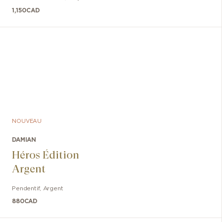
A+
1,150
CAD
NOUVEAU
DAMIAN
Héros Édition
Argent
Pendentif
,
Argent
880
CAD