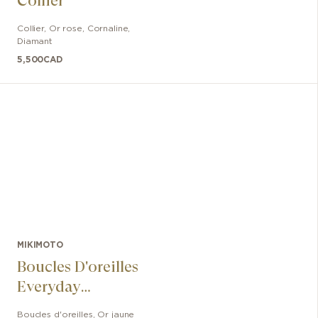
Collier
Collier
,
Or rose
,
Cornaline,
Diamant
5,500
CAD
MIKIMOTO
Boucles D'oreilles
Everyday
Essentials, 6mm,
Boucles d'oreilles
,
Or jaune