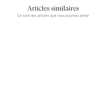
joaillières sont donnés à titre
Articles similaires
approximatif, compte tenu de la nature
artisanale de leur fabrication.
Ce sont des articles que vous pourriez aimer