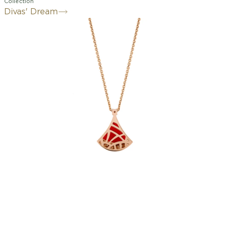
Collection
Divas' Dream
Féminin et raffiné, le collier Divas'
Dream en or rose 18 K offre une
interprétation colorée de
l'emblématique forme éventail.
Profondément ancrée dans l'héritage
romain de Bvlgari, la signature
esthétique de la collection est
représentée par un délicat pendentif
minutieusement serti d'un élément en
cornaline et illuminé par un pavé
diamants. Gracieuse et intemporelle,
cette création est une ode à la beauté
spontanée.
Pendentif Divas' Dream en or rose 18 K
serti d’un insert en cornaline et pavé
diamants.
Les dimensions ou poids des créations