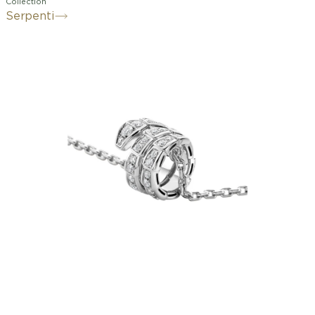
Collection
Serpenti
Caractérisé par un mélange signature
d’esthétique épurée, de formes
enveloppantes et de style
charismatique, le collier Serpenti Viper
en or blanc 18 K avec pavé diamants
incarne la métamorphose infinie de
l’icône de Bulgari. Capturant la nature
puissante et en constante évolution du
serpent mythique, cette création
joaillière magnétique nous invite à voir
le changement comme une source de
force et de confiance en soi. Facile à
associer, il offre une possibilité de
styles infinie, reflétant l'esprit
polyvalent de la collection.