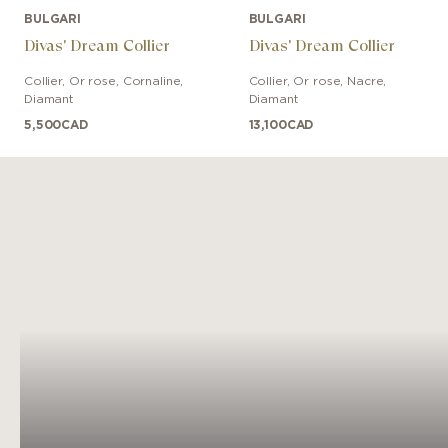
BULGARI
BULGARI
Divas' Dream Collier
Divas' Dream Collier
Collier
,
Or rose
,
Cornaline,
Collier
,
Or rose
,
Nacre,
Diamant
Diamant
5,500
CAD
13,100
CAD