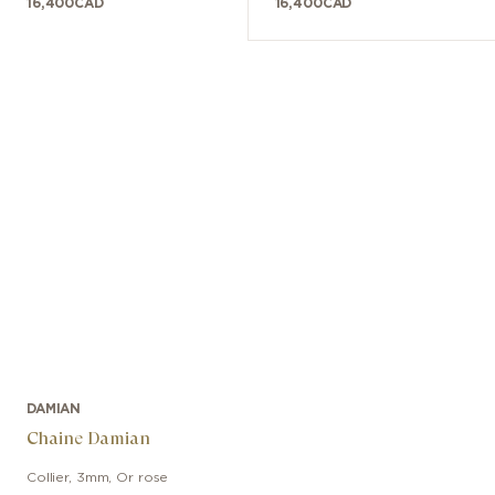
16,400
CAD
16,400
CAD
DAMIAN
Chaine Damian
Collier
,
3mm
,
Or rose