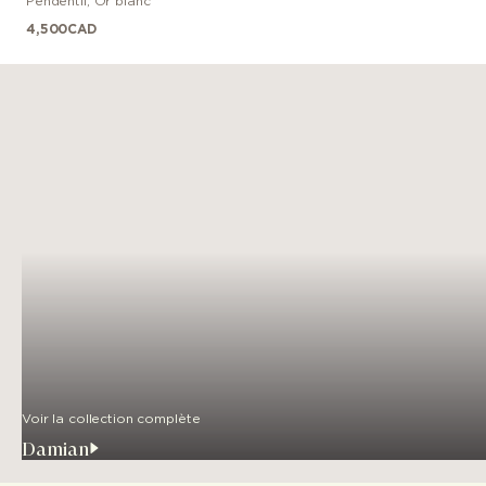
Pendentif
,
Or blanc
4,500
CAD
Voir la collection complète
Damian