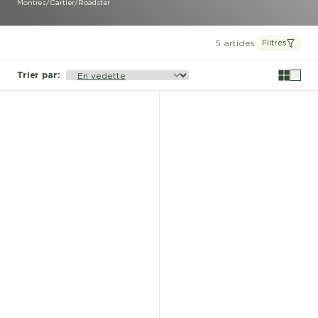
Montres
/
Cartier
/
Roadster
5 articles
Filtres
Trier par
: