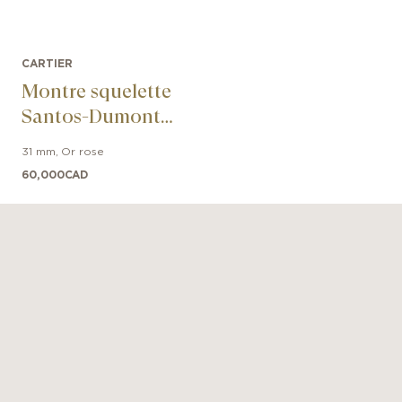
CARTIER
Montre squelette
Santos-Dumont
équipée d’un
31 mm
,
Or rose
micro-rotor
60,000
CAD