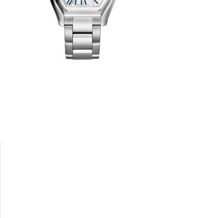
 Roadster
niques qui
isseurs.
oupe du
t puissant
r est la
e par deux
 le 1847MC
èles.