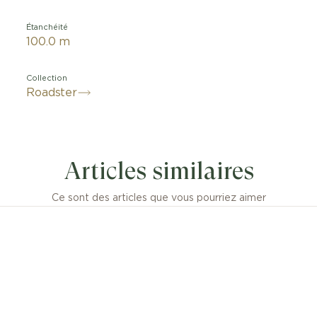
Étanchéité
100.0 m
Collection
Roadster
rofilée qui donne de l’accélération au temps, la montre
es codes forts empruntés à l’univers des fuselages méca
Articles similaires
elle une véritable référence horlogère auprès des conna
 inspiré des compteurs de vitesse, couronne ogivale, l
 en forme de phare, rivets, vis : son design audacieux e
Ce sont des articles que vous pourriez aimer
 l’allure aérodynamique de la montre. La montre Roadste
illustration de la technicité horlogère de Cartier, animé
s mécaniques à remontage automatiques signatures :
 les grands modèles et le 1899MC pour les moyens mod