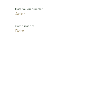
Matériau du bracelet
Acier
Complications
Date
Montre p
cultive d
font d’
Cadran
quantième
sublime
parfaite 
mouvement
pour