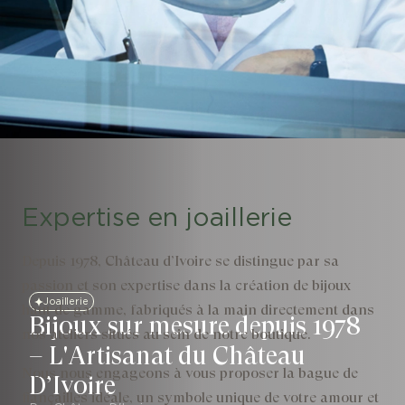
Expertise en joaillerie
Depuis 1978, Château d’Ivoire se distingue par sa
passion et son expertise dans la création de bijoux
Joaillerie
haut de gamme, fabriqués à la main directement dans
Bijoux sur mesure depuis 1978
nos ateliers situés au sein de notre boutique.
– L'Artisanat du Château
Nous nous engageons à vous proposer la bague de
D’Ivoire
fiançailles idéale, un symbole unique de votre amour et