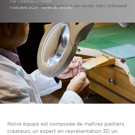
Par Château D'Ivoire
de votre engagement, grâce à un savoir-faire artisanal
1 octobre 2024
・
durée de lecture:
1 min
inégalé.
Notre équipe est composée de maîtres joailliers,
créateurs, un expert en représentation 3D, un