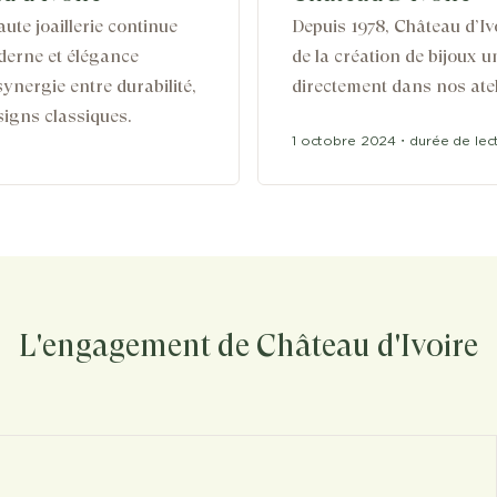
ute joaillerie continue
Depuis 1978, Château d’Iv
derne et élégance
de la création de bijoux 
ynergie entre durabilité,
directement dans nos atel
signs classiques.
1 octobre 2024
・
durée de lec
L'engagement de Château d'Ivoire