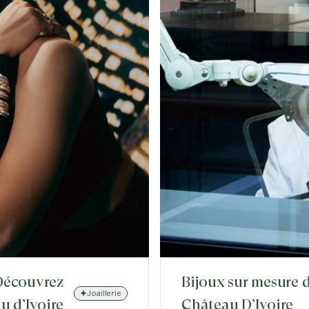
 Découvrez
Bijoux sur mesure d
Joaillerie
u d’Ivoire
Château D’Ivoire