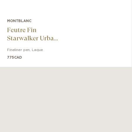
MONTBLANC
Feutre Fin
Starwalker Urban
Spirit
Fineliner pen
,
Laque
775
CAD