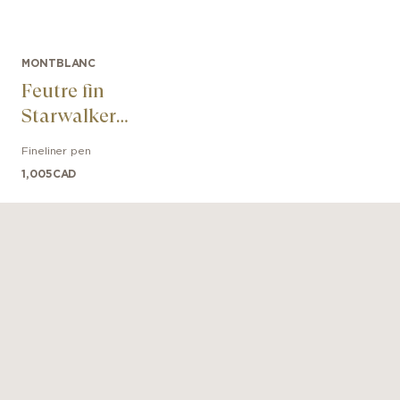
MONTBLANC
Feutre fin
Starwalker
SpaceBlue Doué
Fineliner pen
1,005
CAD