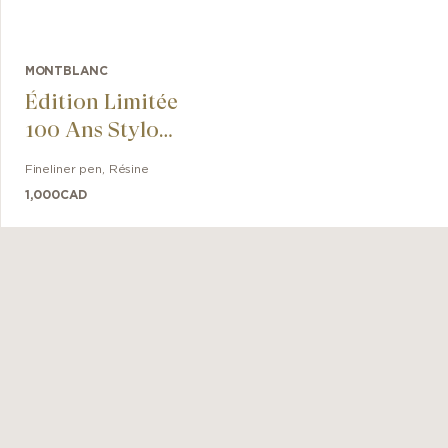
MONTBLANC
Édition Limitée
100 Ans Stylo
Plume Historique
Fineliner pen
,
Résine
Plume Moyenne
1,000
CAD