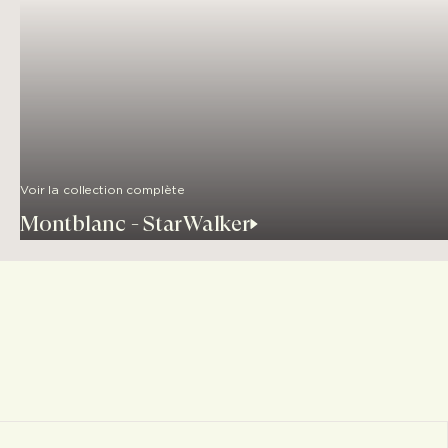
Voir la collection complète
Montblanc - StarWalker