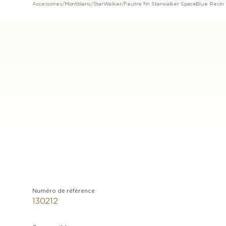
Accessoires
/
Montblanc
/
StarWalker
/
Feutre fin Starwalker SpaceBlue Resin
Numéro de référence
130212