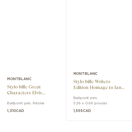
MONTBLANC
MONTBLANC
Stylo bille Writers
Stylo bille Great
Edition Homage to Jane
Characters Elvis
Austen Limited Edition
Presley Special Edition
Ballpoint pen
,
Ballpoint pen
,
Résine
5.26 x 0.66 pouces
1,310
CAD
1,555
CAD