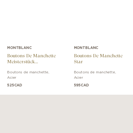
MONTBLANC
MONTBLANC
Boutons De Manchette
Boutons De Manchette
Meisterstück
Star
Classiques En Acier
Boutons de manchette
,
Boutons de manchette
,
Inoxydable Platiné
Acier
Acier
525
CAD
595
CAD