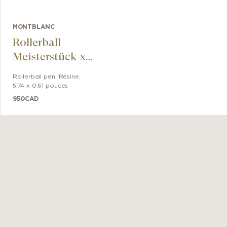
MONTBLANC
Rollerball
Meisterstück x
Olympic Heritage
Rollerball pen
,
Résine
,
Paris 1924
5.74 x 0.61 pouces
LeGrand
950
CAD