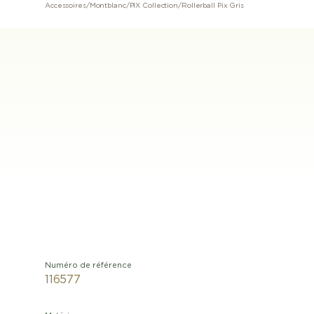
Accessoires
/
Montblanc
/
PIX Collection
/
Rollerball Pix Gris
Numéro de référence
116577