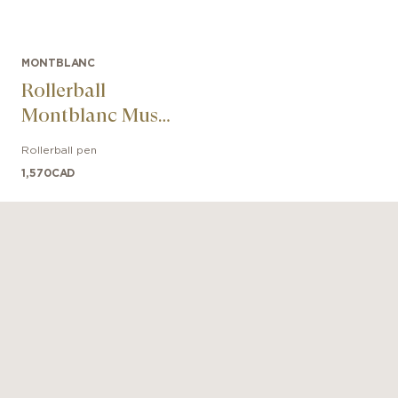
MONTBLANC
Rollerball
Montblanc Muses
Maria Callas
Rollerball pen
Special Edition
1,570
CAD