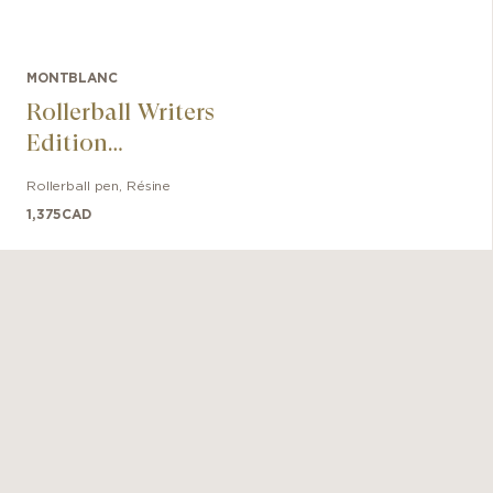
MONTBLANC
Rollerball Writers
Edition
Hommage à
Rollerball pen
,
Résine
Arthur Conan
1,375
CAD
Doyle Limited
Edition