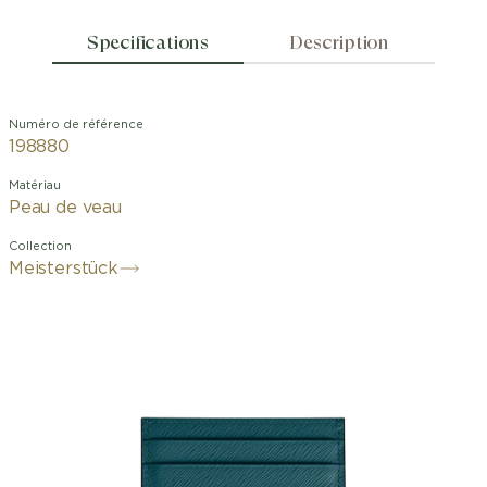
Specifications
Description
Numéro de référence
198880
Matériau
Peau de veau
Collection
Meisterstück
Confectionné dans un subtil cuir
imprimé Saffiano couleur bleu pétrole
et orné de l’emblème Montblanc
signature à l’avant, ce porte-cartes
apportera une touche de sophistication
aux allures du quotidien. Pouvant
contenir jusqu’à cinq cartes de crédit, il
est idéal pour vous permettre de