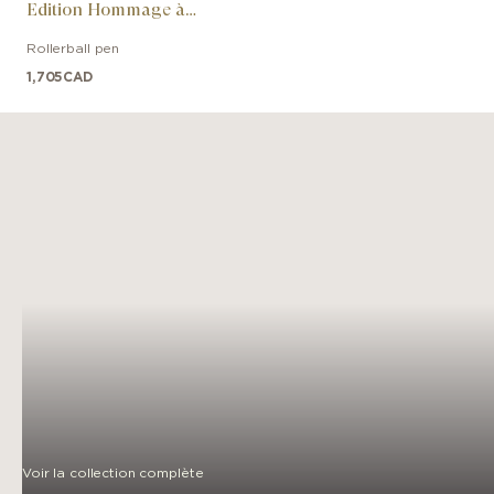
Edition Hommage à
Robert Louis Stevenson
Rollerball pen
Limited Edition
1,705
CAD
Voir la collection complète