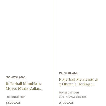
MONTBLANC
MONTBLANC
Rollerball Meisterstück
Rollerball Montblanc
x Olympic Heritage
Muses Maria Callas
Chamonix 1924 Solitaire
Special Edition
Rollerball pen
,
LeGrand
Rollerball pen
5.78 X 0.62 pouces
1,570
CAD
2,120
CAD