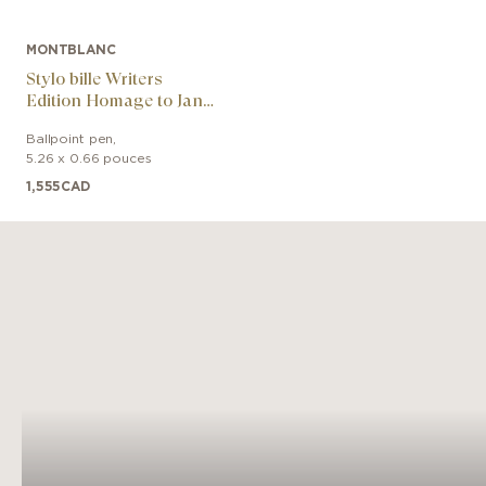
MONTBLANC
Stylo bille Writers
Edition Homage to Jane
Austen Limited Edition
Ballpoint pen
,
5.26 x 0.66 pouces
1,555
CAD