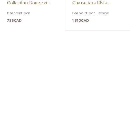
Collection Rouge et
Characters Elvis
Noir Special Edition
Presley Special Edition
Ballpoint pen
Ballpoint pen
,
Résine
755
CAD
1,310
CAD