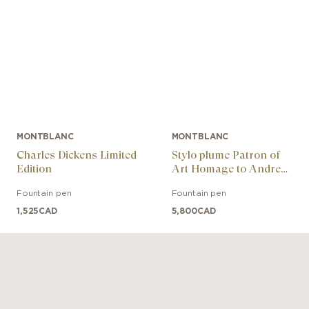
MONTBLANC
MONTBLANC
Charles Dickens Limited
Stylo plume Patron of
Edition
Art Homage to Andrew
Carnegie Limited
Fountain pen
Fountain pen
Edition 4810
1,525
CAD
5,800
CAD