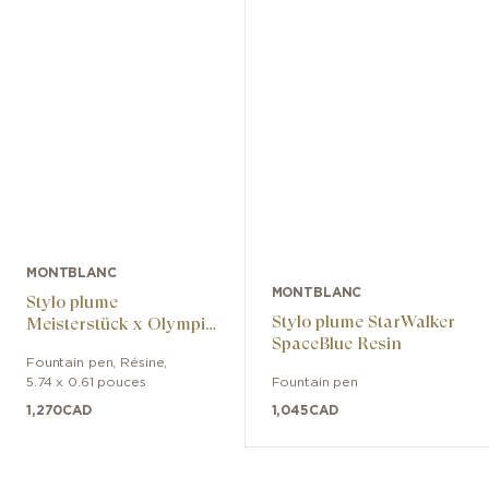
MONTBLANC
MONTBLANC
Stylo plume
Stylo plume StarWalker
Meisterstück x Olympic
SpaceBlue Resin
Heritage Paris 1924
Fountain pen
,
Résine
,
LeGrand
5.74 x 0.61 pouces
Fountain pen
1,270
CAD
1,045
CAD