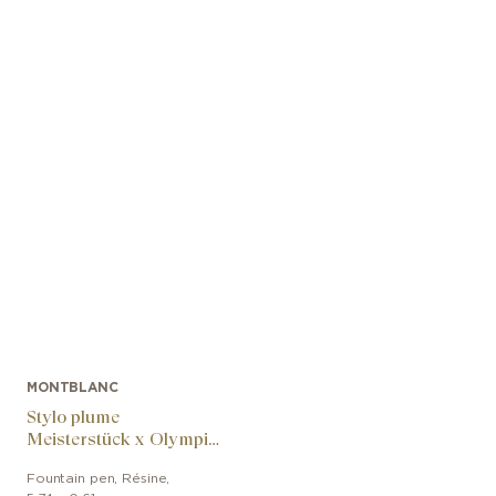
MONTBLANC
Stylo plume
Meisterstück x Olympic
Heritage Paris 1924
Fountain pen
,
Résine
,
LeGrand