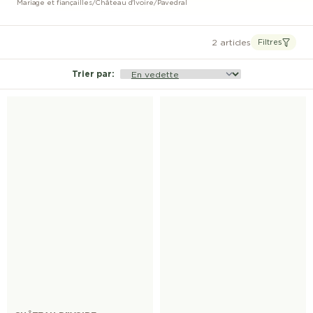
Mariage et fiançailles
/
Château d'Ivoire
/
Pavedral
2 articles
Filtres
Trier par
: