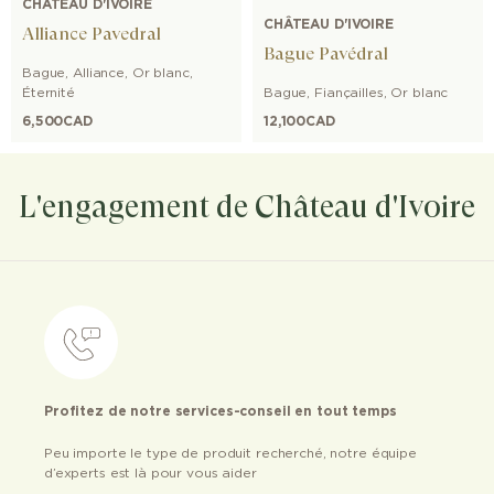
CHÂTEAU D'IVOIRE
CHÂTEAU D'IVOIRE
Alliance Pavedral
Bague Pavédral
Bague
,
Alliance
,
Or blanc
,
Éternité
Bague
,
Fiançailles
,
Or blanc
6,500
CAD
12,100
CAD
L'engagement de Château d'Ivoire
Profitez de notre services-conseil en tout temps
Peu importe le type de produit recherché, notre équipe
d’experts est là pour vous aider