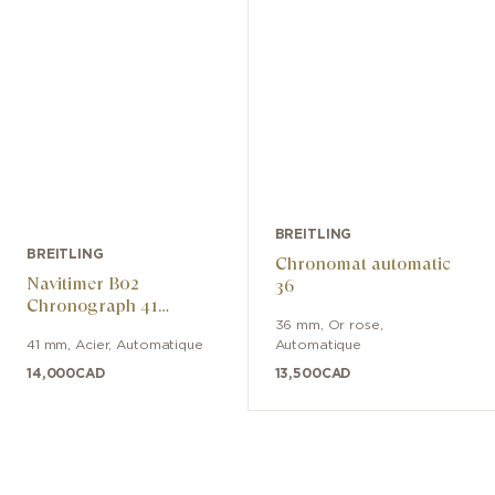
BREITLING
BREITLING
Chronomat automatic
Navitimer B02
36
Chronograph 41
Cosmonaute ARTEMIS
36 mm
,
Or rose
,
41 mm
,
Acier
,
Automatique
Automatique
II
14,000
CAD
13,500
CAD