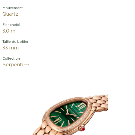
Mouvement
Quartz
Étanchéité
3.0 m
Taille du boitier
33 mm
Collection
Serpenti
Éblouissante par l’éclat raffiné de ses
matériaux étincelants, la montre
Serpenti Seduttori rend le temps
encore plus précieux. Revisitant l’icône
de séduction incontestée de Bvlgari
dans un design inédit, l’emblématique
montre à tête en forme de goutte, plus
fine que jamais, est rehaussée d’un
bracelet sensuel d’une extrême