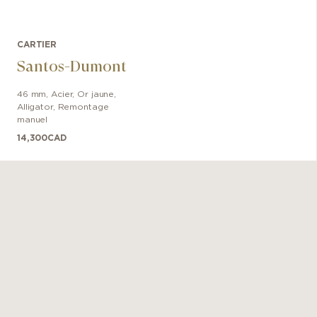
CARTIER
Santos-Dumont
46 mm
,
Acier, Or jaune
,
Alligator
,
Remontage
manuel
14,300
CAD