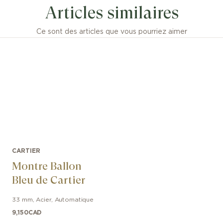
Articles similaires
u tracé unique et à l’élégance discrète, la montre « Baign
nce du style Cartier : l’union singulière de la pureté et d’
intemporel.
Ce sont des articles que vous pourriez aimer
CARTIER
Montre Ballon
Bleu de Cartier
33 mm
,
Acier
,
Automatique
9,150
CAD