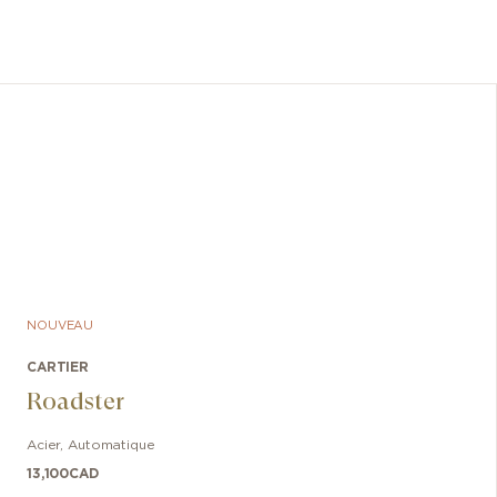
Ellipse a
l’esse
NOUVEAU
CARTIER
Roadster
Acier
,
Automatique
13,100
CAD