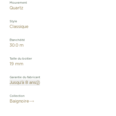
Mouvement
Quartz
Style
Classique
Étanchéité
30.0 m
Taille du boitier
19 mm
Garantie du fabricant
Jusqu'à 8 ans
Collection
Baignoire
ant en 1912, la montre qui plus tard prendra le nom de «
er fait la démonstration de son talent pour l’horlogerie d