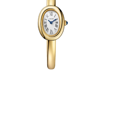
 Baignoire
e formes.