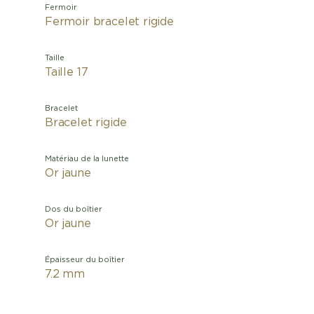
Fermoir
Fermoir bracelet rigide
Taille
Taille 17
Bracelet
Bracelet rigide
Matériau de la lunette
Or jaune
Dos du boîtier
Or jaune
Épaisseur du boîtier
7.2 mm
En dessin
», Carti