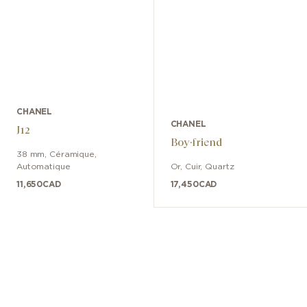
CHANEL
CHANEL
J12
Boy·friend
38 mm
,
Céramique
,
Automatique
Or
,
Cuir
,
Quartz
11,650
CAD
17,450
CAD