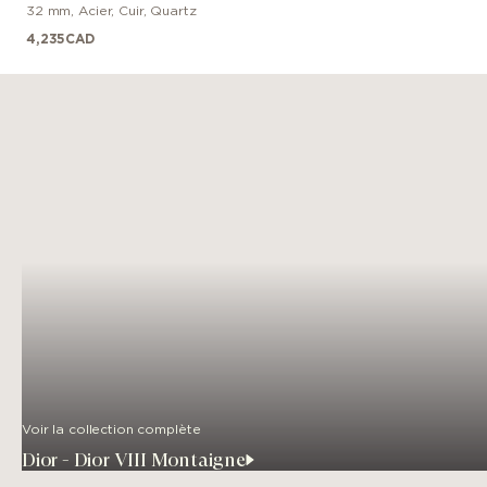
32 mm
,
Acier
,
Cuir
,
Quartz
4,235
CAD
Voir la collection complète
Dior - Dior VIII Montaigne