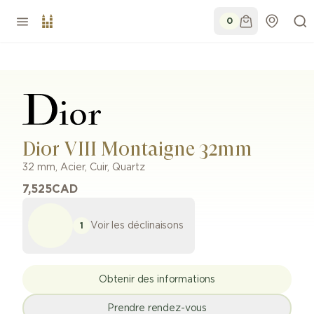
0
Dior VIII Montaigne 32mm
32 mm
,
Acier
,
Cuir
,
Quartz
7,525
CAD
Voir les déclinaisons
1
Obtenir des informations
Prendre rendez-vous