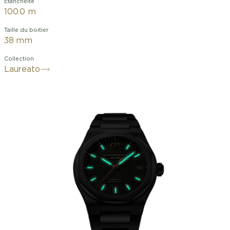
Étanchéité
100.0 m
Taille du boitier
38 mm
Collection
Laureato
La Manufacture Girard-Perregaux a le
plaisir de dévoiler deux nouveaux
modèles en acier de la Laureato 38
mm, l’un avec un cadran vert sauge et
le second avec un cadran bleu nuit.
Equipés d’un mouvement automatique
développé au sein de la Manufacture
située à La Chaux-de-Fonds, ces
nouveautés raviront les inconditionnels
de Girard-Perregaux en demande de
modèles additionnels dans ce diamètre.