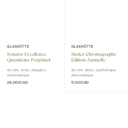
GLASHÜTTE
GLASHÜTTE
Senator Excellence
Sixties Chronographe
Quantième Perpétuel
Édition Annuelle
42 mm
,
Acier
,
Alligator
,
42 mm
,
Acier
,
Synthétique
,
Automatique
Automatique
28,000
CAD
11,100
CAD