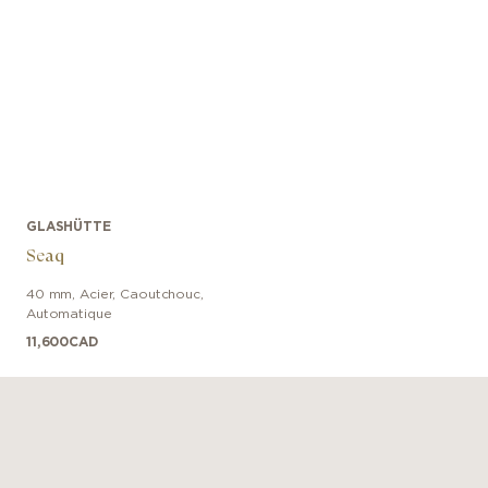
GLASHÜTTE
Seaq
40 mm
,
Acier
,
Caoutchouc
,
Automatique
11,600
CAD