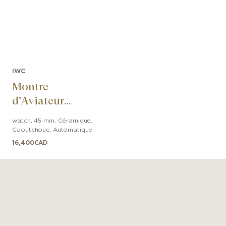
IWC
Montre
d’Aviateur
Chronographe
watch
,
45 mm
,
Céramique
,
Top Gun Edition
Caoutchouc
,
Automatique
« Lake Tahoe »
16,400
CAD