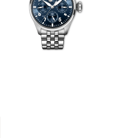
 associe un
ne finition
, du jour de
lune. Le
ère via une
imples et