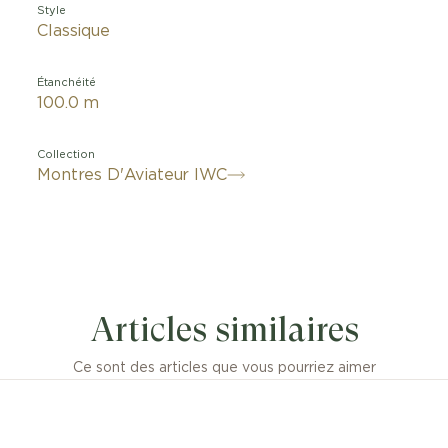
Style
Classique
Étanchéité
100.0 m
Collection
Montres D'Aviateur IWC
Montre d’Aviateur Calendrier Perpétuel ProSet Le Petit Prince
un bracelet en acier inoxydable à un cadran bleu foncé paré d’u
Articles similaires
Elle est dotée d’un calendrier perpétuel avec affichage de la date
 du mois, de l’année à quatre chiffres ainsi que des phases de 
Ce sont des articles que vous pourriez aimer
perpétuel ProSet peut être ajusté vers l’avant comme vers l’arri
ion de couronne, ce qui rend les réglages du calendrier aussi s
e celui de l’heure.