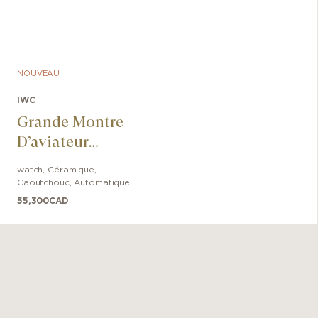
NOUVEAU
IWC
Grande Montre
D’aviateur
Calendrier
watch
,
Céramique
,
Perpétuel Proset
Caoutchouc
,
Automatique
Le Petit Prince
55,300
CAD