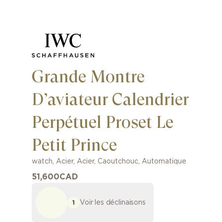
Grande Montre
D’aviateur Calendrier
Perpétuel Proset Le
Petit Prince
watch
,
Acier
,
Acier, Caoutchouc
,
Automatique
51,600
CAD
Voir les déclinaisons
1