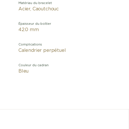
Matériau du bracelet
Acier, Caoutchouc
Épaisseur du boîtier
42.0 mm
Complications
Calendrier perpétuel
Couleur du cadran
Bleu
La Grande 
boîtier et 
soleillée. 
la semaine,
calendrier 
seule posit
intuitifs qu