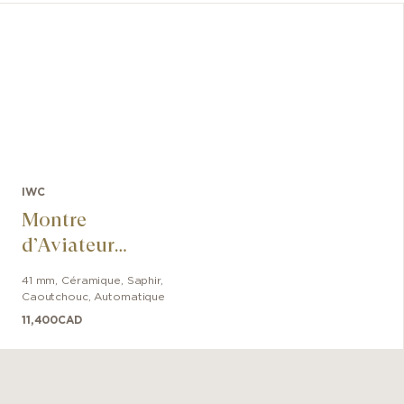
IWC
Montre
d’Aviateur
George Russel
41 mm
,
Céramique, Saphir
,
Caoutchouc
,
Automatique
11,400
CAD