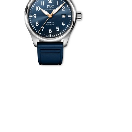
assique de
onieuse