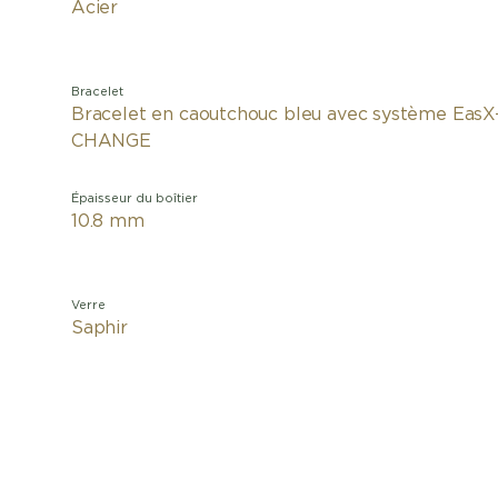
Acier
Bracelet
Bracelet en caoutchouc bleu avec système EasX
CHANGE
Épaisseur du boîtier
10.8 mm
Verre
Saphir
La Montre 
la Mon