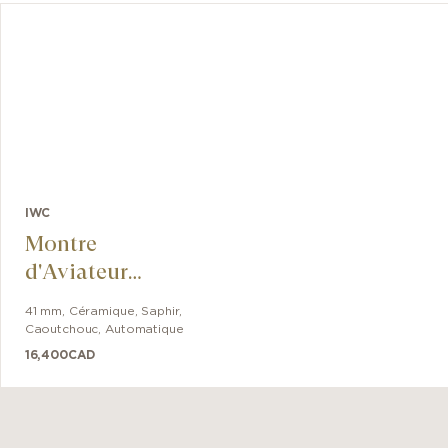
IWC
Montre
d'Aviateur
Chronographe 41
41 mm
,
Céramique, Saphir
,
George Russell
Caoutchouc
,
Automatique
16,400
CAD