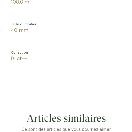
100.0 m
Taille du boitier
-
40 mm
Collection
Pilot
d’Aviateur Mark XX Le Petit Prince revisite le design cl
tre d’Aviateur IWC Schaffhausen dans une alliance harm
Articles similaires
entre lisibilité technique et richesse narrative.
Ce sont des articles que vous pourriez aimer