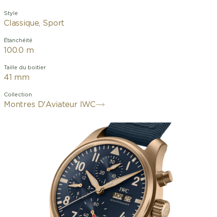
Style
Classique, Sport
Étanchéité
100.0 m
Taille du boitier
41 mm
Collection
Montres D'Aviateur IWC
La Montre d'Aviateur Chronographe 41
en bronze est le tout nouveau modèle
de la collection Montre d’Aviateur
Chronographe de 41 millimètres. Elle
présente un boîtier, des poussoirs et
une couronne en bronze, un cadran
bleu doté d'un imprimé beige discret,
et des aiguilles plaquées or. Outre le
cuivre, le bronze utilisé par IWC