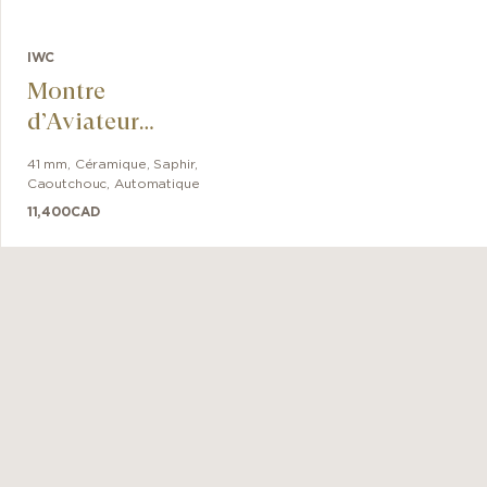
IWC
Montre
d’Aviateur
George Russel
41 mm
,
Céramique, Saphir
,
Caoutchouc
,
Automatique
11,400
CAD