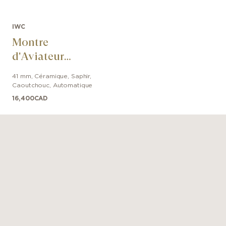
IWC
Montre
d'Aviateur
Chronographe 41
41 mm
,
Céramique, Saphir
,
George Russell
Caoutchouc
,
Automatique
16,400
CAD