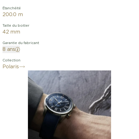
Étanchéité
200.0 m
Taille du boitier
42 mm
Garantie du fabricant
8 ans
Collection
Polaris
Dans la lignée des codes de la
collection Polaris, le cadran laqué de la
Polaris Date arbore de magnifiques
nuances de bleu en dégradé, qui
captivent l’attention. Les trois niveaux
de finitions, lunette opaline, disque des
index grainé et centre soleillé,
permettent de délimiter les différentes
parties de la montre, en mettant en