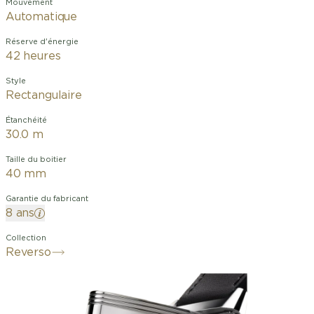
Mouvement
Automatique
Réserve d'énergie
42 heures
Style
Rectangulaire
Étanchéité
30.0 m
Taille du boitier
40 mm
Garantie du fabricant
8 ans
Collection
Reverso
La Reverso Classic Monoface Small
Seconds offre une élégance discrète
pour un porté quotidien. Le cadran