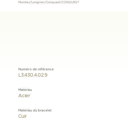
Montres
/
Longines
/
Conquest
/
CONQUEST
Numéro de référence
L3.430.4.02.9
Matériau
Acier
Matériau du bracelet
Cuir