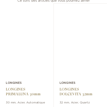
Ce sont des articles que vous pourriez aimer
LONGINES
LONGINES
LONGINES
LONGINES
PRIMALUNA 30mm
DOLCEVITA 32mm
30 mm
,
Acier
,
Automatique
32 mm
,
Acier
,
Quartz