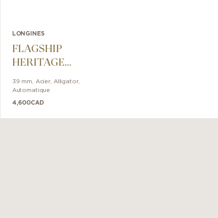
LONGINES
FLAGSHIP
HERITAGE
MOONPHASE
39 mm
,
Acier
,
Alligator
,
Automatique
4,600
CAD