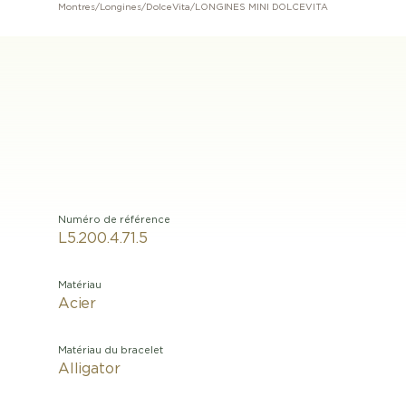
Montres
/
Longines
/
DolceVita
/
LONGINES MINI DOLCEVITA
Numéro de référence
L5.200.4.71.5
Matériau
Acier
Matériau du bracelet
Alligator