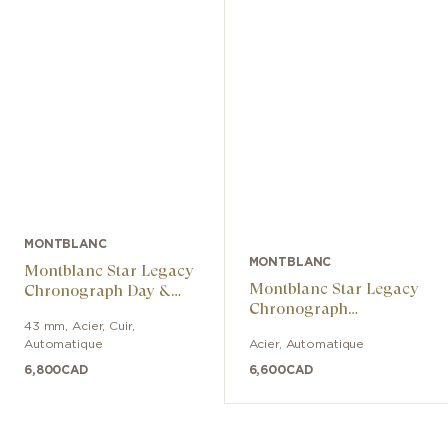
MONTBLANC
MONTBLANC
Montblanc Star Legacy
Montblanc Star Legacy
Chronograph Day &
Chronograph
Date
Day & Date Limited
43 mm
,
Acier
,
Cuir
,
Automatique
Acier
,
Automatique
Edition - 800 pièces
6,800
CAD
6,600
CAD