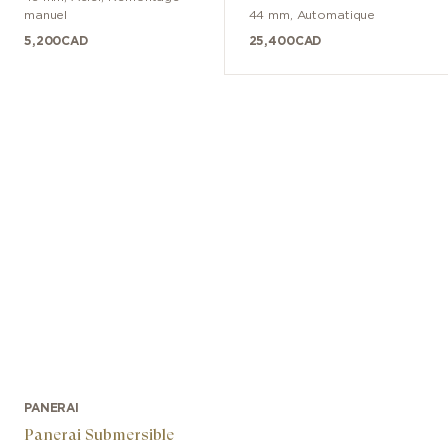
manuel
44 mm
,
Automatique
5,200
CAD
25,400
CAD
PANERAI
Panerai Submersible