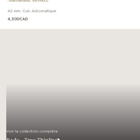
42 mm
,
Cuir
,
Automatique
4,300
CAD
Voir la collection complète
Rado - True Thinline