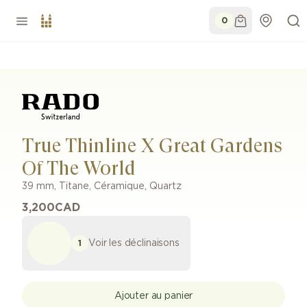
0
True Thinline X Great Gardens
Of The World
39 mm
,
Titane, Céramique
,
Quartz
3,200
CAD
Voir les déclinaisons
1
Ajouter au panier